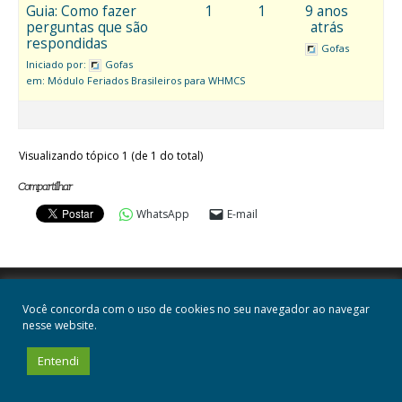
Guia: Como fazer
1
1
9 anos
perguntas que são
atrás
respondidas
Gofas
Iniciado por:
Gofas
em:
Módulo Feriados Brasileiros para WHMCS
Visualizando tópico 1 (de 1 do total)
Compartilhar
WhatsApp
E-mail
Você concorda com o uso de cookies no seu navegador ao navegar
nesse website.
Entendi