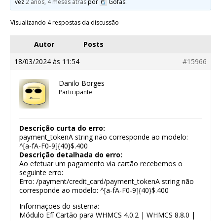
vez
2 anos, 4 meses atrás
por
Gofas.
Visualizando 4 respostas da discussão
Autor
Posts
18/03/2024 às 11:54
#15966
Danilo Borges
Participante
Descrição curta do erro:
payment_tokenA string não corresponde ao modelo:
^[a-fA-F0-9]{40}$.400
Descrição detalhada do erro:
Ao efetuar um pagamento via cartão recebemos o
seguinte erro:
Erro: /payment/credit_card/payment_tokenA string não
corresponde ao modelo: ^[a-fA-F0-9]{40}$.400
Informações do sistema:
Módulo Efí Cartão para WHMCS 4.0.2 | WHMCS 8.8.0 |