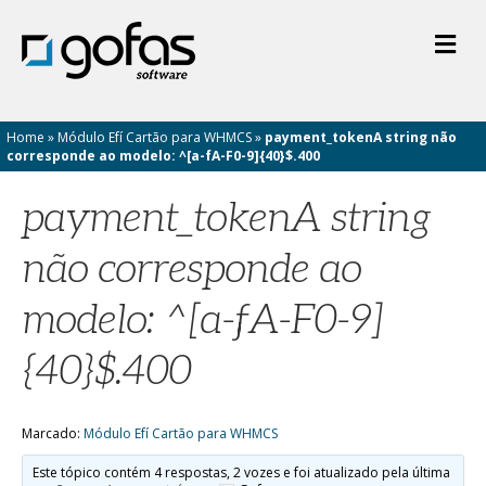
M
e
n
u
Home
»
Módulo Efí Cartão para WHMCS
»
payment_tokenA string não
corresponde ao modelo: ^[a-fA-F0-9]{40}$.400
payment_tokenA string
não corresponde ao
modelo: ^[a-fA-F0-9]
{40}$.400
Marcado:
Módulo Efí Cartão para WHMCS
Este tópico contém 4 respostas, 2 vozes e foi atualizado pela última