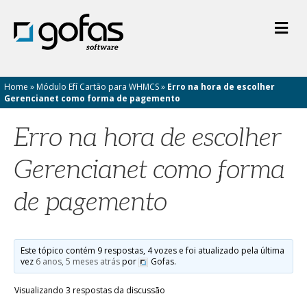
M
e
n
u
Home
»
Módulo Efí Cartão para WHMCS
»
Erro na hora de escolher
Gerencianet como forma de pagemento
Erro na hora de escolher
Gerencianet como forma
de pagemento
Este tópico contém 9 respostas, 4 vozes e foi atualizado pela última
vez
6 anos, 5 meses atrás
por
Gofas.
Visualizando 3 respostas da discussão