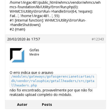
/home1/ingac481/public_html/whmcs/vendor/whmcs/wh
mcs-foundation/lib/Utility/Error/Run.php(0):
WHMCS\Utility\Error\Run->handleError(64, ‘require():
Fail…’, ‘/home1/ingac481…’, 55)
#1 [internal function]: WHMCS\Utility\Error\Run-
>handleShutdown()
#2 {main}
20/02/2020 às 17:57
#12343
Gofas
Mestre
O erro indica que o arquivo
/modules/gateways/gofasgerencianetcartao/s
dk/vendor/ralouphie/getallheaders/src/geta
llheaders.php
não foi encontrado, provavelmente por que não foi
realizado upload completo do módulo.
Autor
Posts