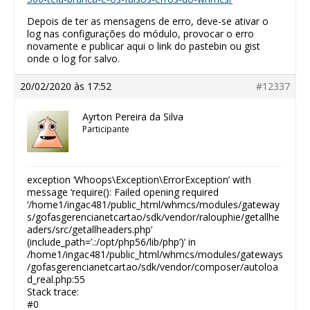
Depois de ter as mensagens de erro, deve-se ativar o
log nas configurações do módulo, provocar o erro
novamente e publicar aqui o link do pastebin ou gist
onde o log for salvo.
20/02/2020 às 17:52
#12337
Ayrton Pereira da Silva
Participante
exception ‘Whoops\Exception\ErrorException’ with
message ‘require(): Failed opening required
‘/home1/ingac481/public_html/whmcs/modules/gateway
s/gofasgerencianetcartao/sdk/vendor/ralouphie/getallhe
aders/src/getallheaders.php’
(include_path=’.:/opt/php56/lib/php’)’ in
/home1/ingac481/public_html/whmcs/modules/gateways
/gofasgerencianetcartao/sdk/vendor/composer/autoloa
d_real.php:55
Stack trace:
#0