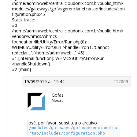
/home/admin/web/central.cloudonix.com.br/public_html/
modules/gateways/gofasgerencianetcartao/includes/con
figuration.php:45
Stack trace:
#0
/home/admin/web/central.cloudonix.com.br/public_html/
vendor/whmcs/whmcs-
foundation/lib/Utility/Error/Run.php(0):
WHMCS\Utility\Error\Run->handleError(1, ‘Cannot
redeclar…’, ‘/home/admin/web…’, 45)
#1 [internal function]: WHMCS\Utility\Error\Run-
>handleShutdown()
#2 {main}
19/09/2019 às 15:44
#12009
Gofas
Mestre
José, por favor, substitua o arquivo
/modules/gateways/gofasgerencianetca
rtao/includes/configuration.php