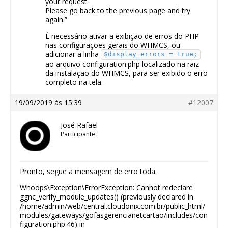
your request.
Please go back to the previous page and try
again.”
É necessário ativar a exibição de erros do PHP
nas configurações gerais do WHMCS, ou
adicionar a linha
$display_errors = true;
ao arquivo configuration.php localizado na raiz
da instalação do WHMCS, para ser exibido o erro
completo na tela.
19/09/2019 às 15:39
#12007
José Rafael
Participante
Pronto, segue a mensagem de erro toda.
Whoops\Exception\ErrorException: Cannot redeclare
ggnc_verify_module_updates() (previously declared in
/home/admin/web/central.cloudonix.com.br/public_html/
modules/gateways/gofasgerencianetcartao/includes/con
figuration.php:46) in