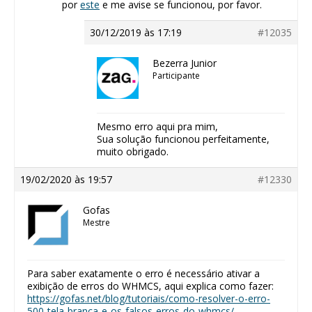
por
este
e me avise se funcionou, por favor.
30/12/2019 às 17:19
#12035
Bezerra Junior
Participante
Mesmo erro aqui pra mim,
Sua solução funcionou perfeitamente,
muito obrigado.
19/02/2020 às 19:57
#12330
Gofas
Mestre
Para saber exatamente o erro é necessário ativar a
exibição de erros do WHMCS, aqui explica como fazer:
https://gofas.net/blog/tutoriais/como-resolver-o-erro-
500-tela-branca-e-os-falsos-erros-do-whmcs/