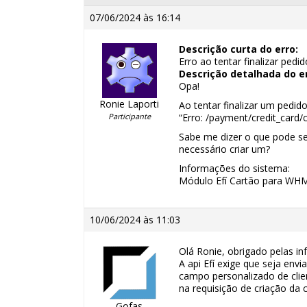
07/06/2024 às 16:14
Descrição curta do erro:
Erro ao tentar finalizar pedi
Descrição detalhada do er
Opa!
Ronie Laporti
Ao tentar finalizar um pedid
Participante
“Erro: /payment/credit_card/c
Sabe me dizer o que pode s
necessário criar um?
Informações do sistema:
Módulo Efí Cartão para WHM
10/06/2024 às 11:03
Olá Ronie, obrigado pelas i
A api Efí exige que seja env
campo personalizado de cli
na requisição de criação da 
Gofas