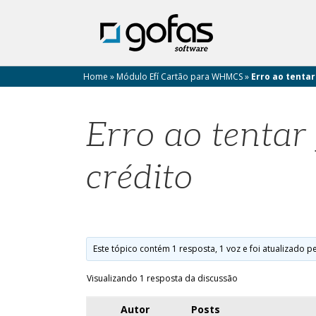
Home
»
Módulo Efí Cartão para WHMCS
»
Erro ao tentar
Erro ao tentar
crédito
Este tópico contém 1 resposta, 1 voz e foi atualizado p
Visualizando 1 resposta da discussão
Autor
Posts