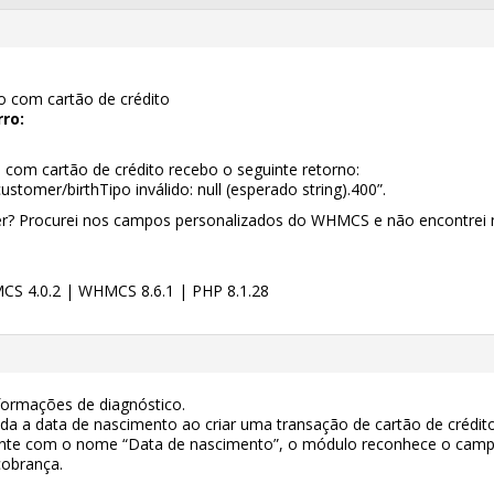
do com cartão de crédito
ro:
o com cartão de crédito recebo o seguinte retorno:
ustomer/birthTipo inválido: null (esperado string).400”.
er? Procurei nos campos personalizados do WHMCS e não encontrei 
CS 4.0.2 | WHMCS 8.6.1 | PHP 8.1.28
nformações de diagnóstico.
iada a data de nascimento ao criar uma transação de cartão de crédito
ente com o nome “Data de nascimento”, o módulo reconhece o cam
cobrança.