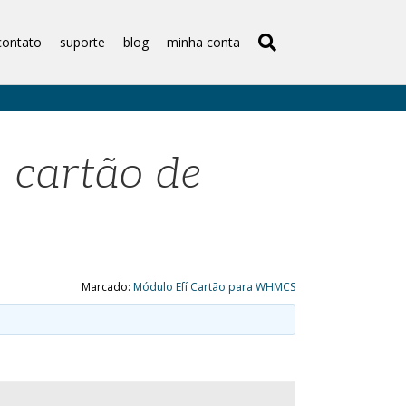
contato
suporte
blog
minha conta
m cartão de
Marcado:
Módulo Efí Cartão para WHMCS