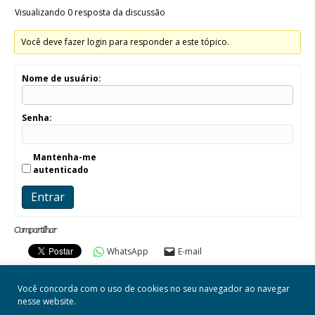
Visualizando 0 resposta da discussão
Você deve fazer login para responder a este tópico.
Nome de usuário:
Senha:
Mantenha-me
autenticado
Entrar
Compartilhar
WhatsApp
E-mail
Você concorda com o uso de cookies no seu navegador ao navegar
nesse website.