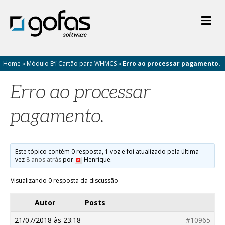
M
e
n
u
Home
»
Módulo Efí Cartão para WHMCS
»
Erro ao processar pagamento.
Erro ao processar
pagamento.
Este tópico contém 0 resposta, 1 voz e foi atualizado pela última
vez
8 anos atrás
por
Henrique.
Visualizando 0 resposta da discussão
Autor
Posts
21/07/2018 às 23:18
#10965