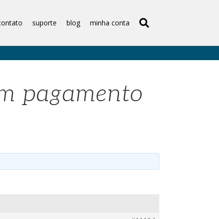
contato
suporte
blog
minha conta
com pagamento