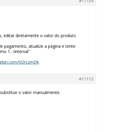
#11104
, editar diretamente o valor do produto
de pagamento, atualize a página e tente
o 1.: /interval”
stebin.com/0DrczmDk
#11115
substituir o valor manualmente.