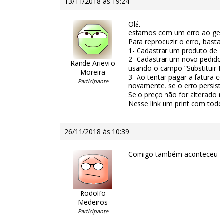
13/11/2018 às 19:24
Olá,
estamos com um erro ao ger
Para reproduzir o erro, bast
1- Cadastrar um produto de
2- Cadastrar um novo pedido
Rande Arievilo
usando o campo “Substituir
Moreira
3- Ao tentar pagar a fatura 
Participante
novamente, se o erro persist
Se o preço não for alterado
Nesse link um print com tod
26/11/2018 às 10:39
Comigo também aconteceu a m
Rodolfo
Medeiros
Participante