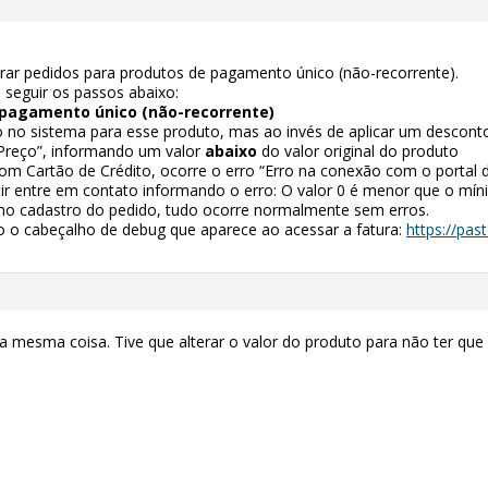
ar pedidos para produtos de pagamento único (não-recorrente).
a seguir os passos abaixo:
pagamento único (não-recorrente)
 no sistema para esse produto, mas ao invés de aplicar um desconto
 Preço”, informando um valor
abaixo
do valor original do produto
com Cartão de Crédito, ocorre o erro “Erro na conexão com o portal 
ir entre em contato informando o erro: O valor 0 é menor que o mínim
 no cadastro do pedido, tudo ocorre normalmente sem erros.
o o cabeçalho de debug que aparece ao acessar a fatura:
https://pa
esma coisa. Tive que alterar o valor do produto para não ter que 